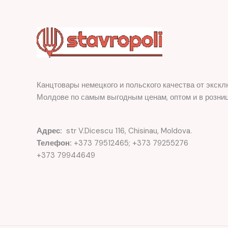
Канцтовары немецкого и польского качества от экскл
Молдове по самым выгодным ценам, оптом и в розниц
Адрес:
str V.Dicescu 116, Chisinau, Moldova.
Телефон:
+373 79512465; +373 79255276
+373 79944649