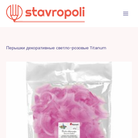
Перейти
к
содержимому
Перышки декоративные светло-розовые Titanum