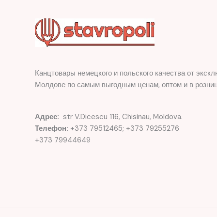
Канцтовары немецкого и польского качества от экскл
Молдове по самым выгодным ценам, оптом и в розниц
Адрес:
str V.Dicescu 116, Chisinau, Moldova.
Телефон:
+373 79512465; +373 79255276
+373 79944649