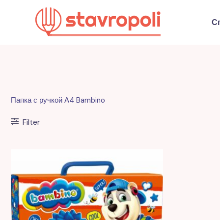
Перейти
к
С
содержимому
Папка с ручкой А4 Bambino
Filter