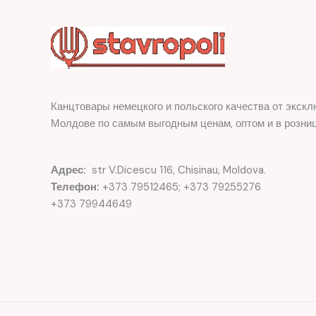
Канцтовары немецкого и польского качества от экскл
Молдове по самым выгодным ценам, оптом и в розниц
Адрес:
str V.Dicescu 116, Chisinau, Moldova.
Телефон:
+373 79512465; +373 79255276
+373 79944649