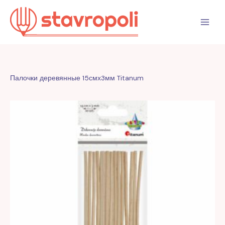
Перейти
к
содержимому
Палочки деревянные 15смх3мм Titanum