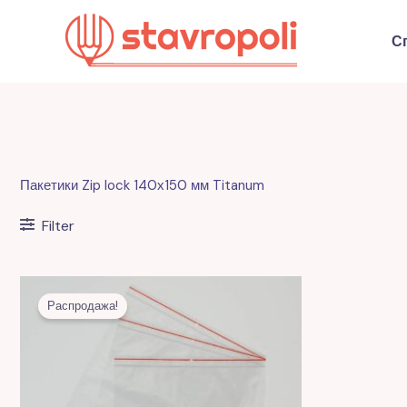
Перейти
к
С
содержимому
Пакетики Zip lock 140х150 мм Titanum
Filter
Первоначальная
Текущая
цена
цена:
Распродажа!
составляла
17,00 MDL.
55,00 MDL.