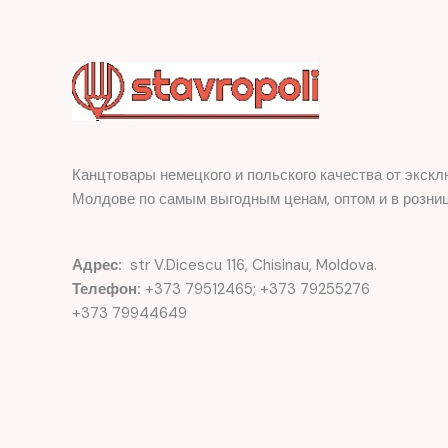
Канцтовары немецкого и польского качества от экскл
Молдове по самым выгодным ценам, оптом и в розниц
Адрес:
str V.Dicescu 116, Chisinau, Moldova.
Телефон:
+373 79512465; +373 79255276
+373 79944649