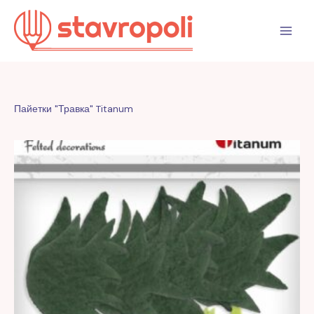
Перейти
к
содержимому
Пайетки "Травка" Titanum