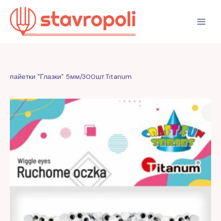
Перейти
к
содержимому
пайетки "Глазки" 5мм/300шт.Titanum