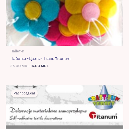
Пайетки
Пайетки «Цветы» Ткань Titanum
35,00
MDL
16,00
MDL
Первоначальная
Текущая
цена
цена:
Распродажа!
составляла
12,00 MDL.
26,00 MDL.