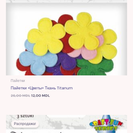
Пайетки
Пайетки «Цветы» Ткань Titanum
26,00
MDL
12,00
MDL
Первоначальная
Текущая
цена
цена:
Распродажа!
составляла
11,00 MDL.
25,00 MDL.