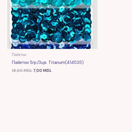
Пайетки
Пайетки 5гр./3цв. Titanum(414535)
18,00
MDL
7,00
MDL