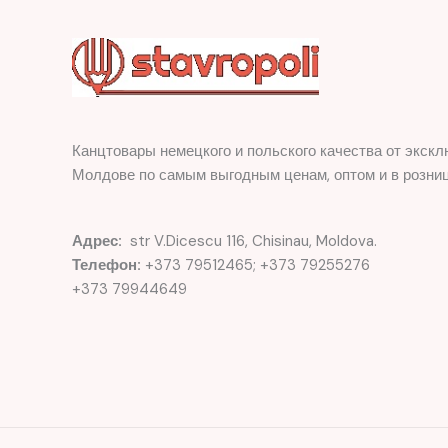
Канцтовары немецкого и польского качества от экскл
Молдове по самым выгодным ценам, оптом и в розниц
Адрес:
str V.Dicescu 116, Chisinau, Moldova.
Телефон:
+373 79512465; +373 79255276
+373 79944649