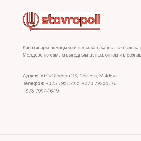
Канцтовары немецкого и польского качества от экскл
Молдове по самым выгодным ценам, оптом и в розниц
Адрес:
str V.Dicescu 116, Chisinau, Moldova.
Телефон:
+373 79512465; +373 79255276
+373 79944649