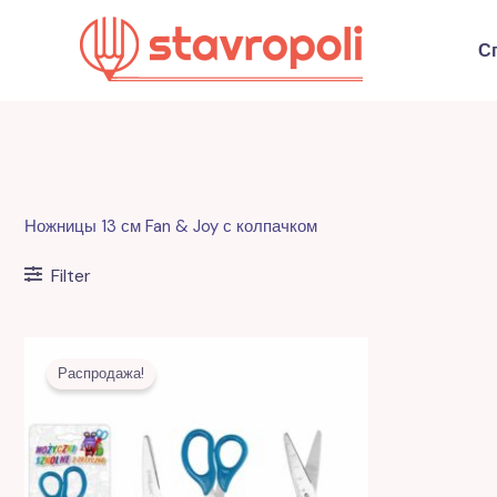
Перейти
к
С
содержимому
Ножницы 13 см Fan & Joy с колпачком
Filter
Первоначальная
Текущая
цена
цена:
Распродажа!
составляла
12,00 MDL.
30,00 MDL.