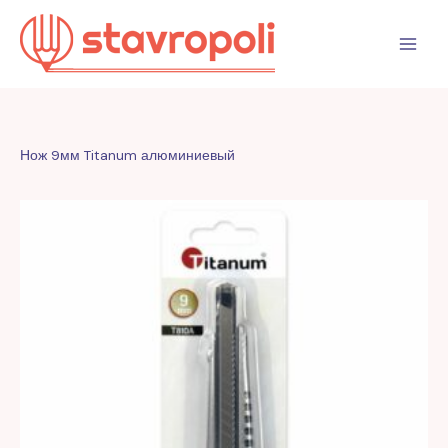
Перейти
к
содержимому
Нож 9мм Titanum алюминиевый