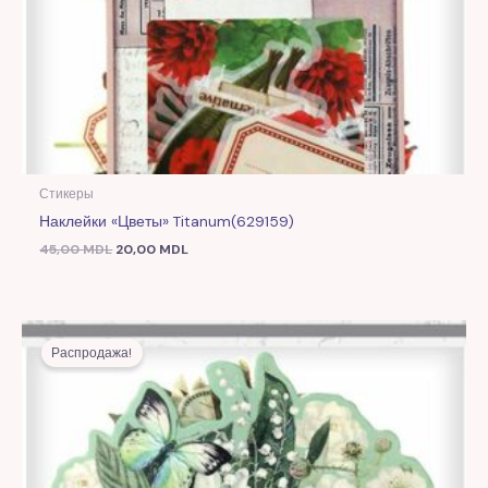
Стикеры
Наклейки «Цветы» Titanum(629159)
45,00
MDL
20,00
MDL
Первоначальная
Текущая
цена
цена:
Распродажа!
составляла
20,00 MDL.
45,00 MDL.