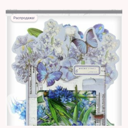
Первоначальная
Текущая
цена
цена:
Распродажа!
составляла
20,00 MDL.
45,00 MDL.