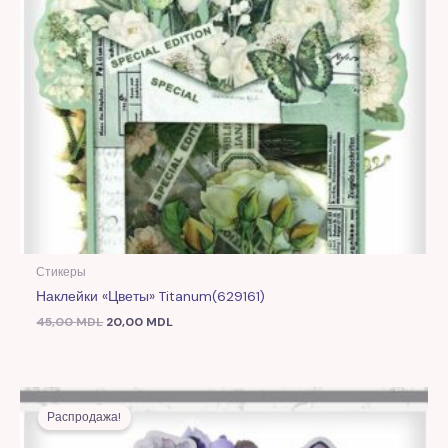
Стикеры
Наклейки «Цветы» Titanum(629161)
45,00
MDL
20,00
MDL
Первоначальная
Текущая
цена
цена:
Распродажа!
составляла
20,00 MDL.
45,00 MDL.