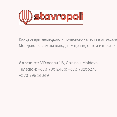
Канцтовары немецкого и польского качества от экскл
Молдове по самым выгодным ценам, оптом и в розниц
Адрес:
str V.Dicescu 116, Chisinau, Moldova.
Телефон:
+373 79512465; +373 79255276
+373 79944649