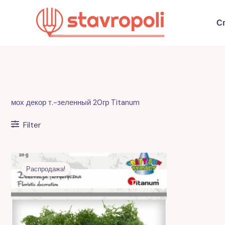
Перейти
к
С
содержимому
мох декор т.-зеленный 20гр Titanum
Filter
Первоначальная
Текущая
цена
цена:
Распродажа!
составляла
17,00 MDL.
43,00 MDL.