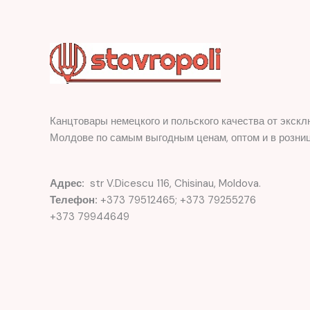
Канцтовары немецкого и польского качества от экскл
Молдове по самым выгодным ценам, оптом и в розниц
Адрес:
str V.Dicescu 116, Chisinau, Moldova.
Телефон:
+373 79512465; +373 79255276
+373 79944649