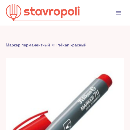
Перейти
к
содержимому
Маркер перманентный 711 Pelikan красный