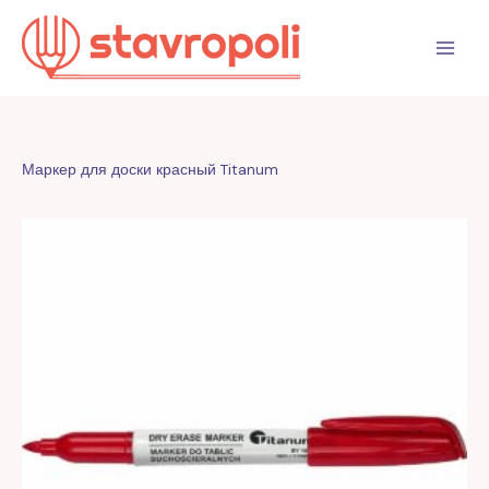
Перейти
к
содержимому
Маркер для доски красный Titanum