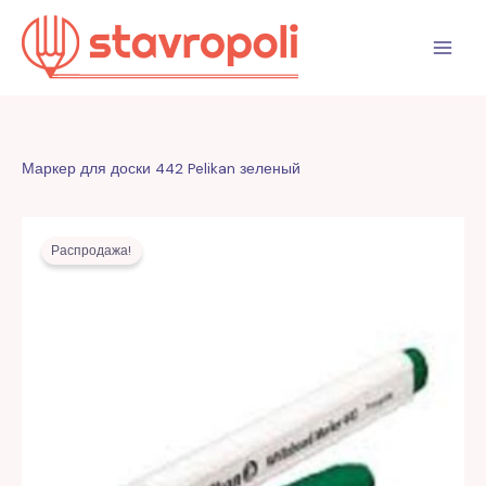
Перейти
к
содержимому
Маркер для доски 442 Pelikan зеленый
Первоначальная
Текущая
цена
цена:
Распродажа!
составляла
7,00 MDL.
16,00 MDL.