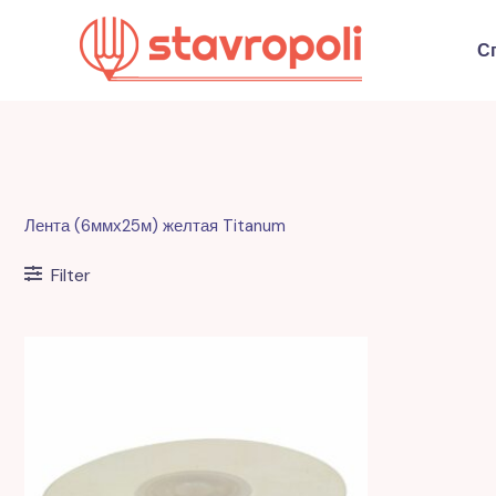
Перейти
к
С
содержимому
Лента (6ммх25м) желтая Titanum
Filter