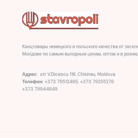
Канцтовары немецкого и польского качества от экскл
Молдове по самым выгодным ценам, оптом и в розниц
Адрес:
str V.Dicescu 116, Chisinau, Moldova.
Телефон:
+373 79512465; +373 79255276
+373 79944649