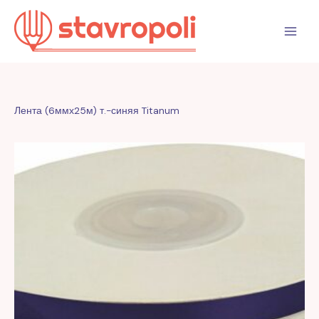
Перейти
к
содержимому
Лента (6ммх25м) т.-синяя Titanum