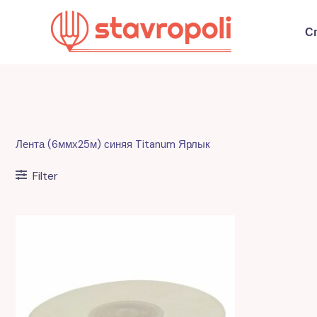
Перейти
к
С
содержимому
Лента (6ммх25м) синяя Titanum Ярлык
Filter