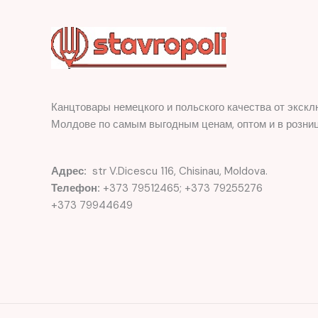
Канцтовары немецкого и польского качества от экскл
Молдове по самым выгодным ценам, оптом и в розниц
Адрес:
str V.Dicescu 116, Chisinau, Moldova.
Телефон:
+373 79512465; +373 79255276
+373 79944649