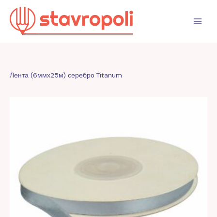
Перейти
к
содержимому
Лента (6ммх25м) серебро Titanum