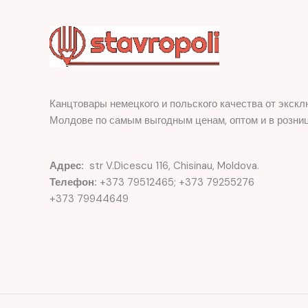
Канцтовары немецкого и польского качества от экскл
Молдове по самым выгодным ценам, оптом и в розниц
Адрес:
str V.Dicescu 116, Chisinau, Moldova.
Телефон:
+373 79512465; +373 79255276
+373 79944649