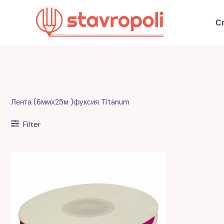
Перейти
к
С
содержимому
Лента (6ммх25м )фуксия Titanum
Filter