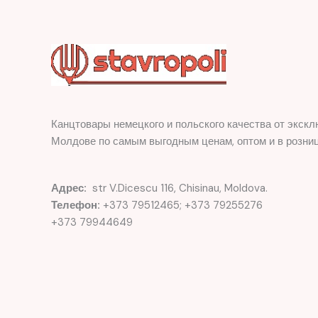
Канцтовары немецкого и польского качества от экскл
Молдове по самым выгодным ценам, оптом и в розниц
Адрес:
str V.Dicescu 116, Chisinau, Moldova.
Телефон:
+373 79512465; +373 79255276
+373 79944649