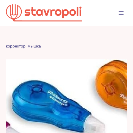
Перейти
к
содержимому
корректор-мышка