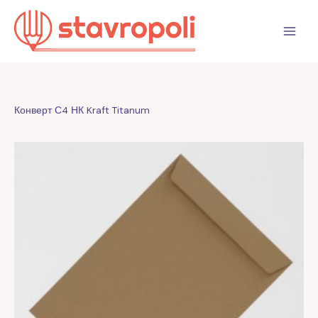
Перейти
к
содержимому
Конверт С4 НК Kraft Titanum