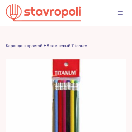
Перейти
к
содержимому
Карандаш простой НВ замшевый Titanum