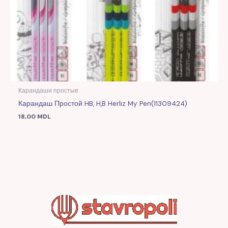
Карандаши простые
Карандаш Простой HB, H,B Herliz My Pen(11309424)
18,00
MDL