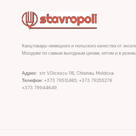
Канцтовары немецкого и польского качества от экскл
Молдове по самым выгодным ценам, оптом и в розниц
Адрес:
str V.Dicescu 116, Chisinau, Moldova.
Телефон:
+373 79512465; +373 79255276
+373 79944649