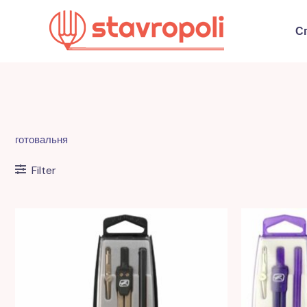
Перейти
к
С
содержимому
готовальня
Filter