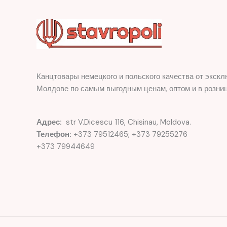
Канцтовары немецкого и польского качества от экскл
Молдове по самым выгодным ценам, оптом и в розниц
Адрес:
str V.Dicescu 116, Chisinau, Moldova.
Телефон:
+373 79512465; +373 79255276
+373 79944649