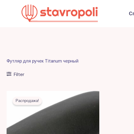
Перейти
к
С
содержимому
Футляр для ручек Titanum черный
Filter
Первоначальная
Текущая
цена
цена:
Распродажа!
составляла
31,00 MDL.
70,00 MDL.