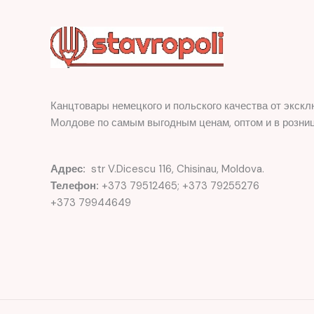
Канцтовары немецкого и польского качества от экскл
Молдове по самым выгодным ценам, оптом и в розниц
Адрес:
str V.Dicescu 116, Chisinau, Moldova.
Телефон:
+373 79512465; +373 79255276
+373 79944649