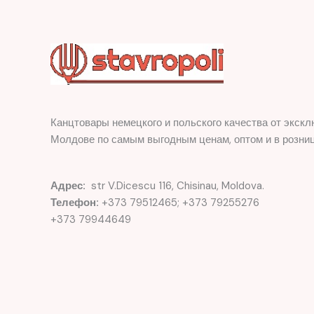
Канцтовары немецкого и польского качества от экскл
Молдове по самым выгодным ценам, оптом и в розниц
Адрес:
str V.Dicescu 116, Chisinau, Moldova.
Телефон:
+373 79512465; +373 79255276
+373 79944649