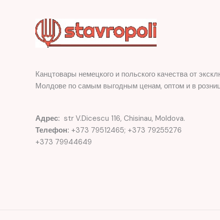
Канцтовары немецкого и польского качества от экскл
Молдове по самым выгодным ценам, оптом и в розниц
Адрес:
str V.Dicescu 116, Chisinau, Moldova.
Телефон:
+373 79512465; +373 79255276
+373 79944649