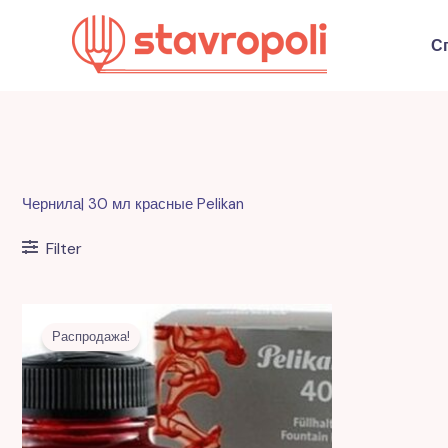
Перейти
к
С
содержимому
Чернила| 30 мл красные Pelikan
Filter
Первоначальная
Текущая
цена
цена:
Распродажа!
составляла
22,00 MDL.
60,00 MDL.