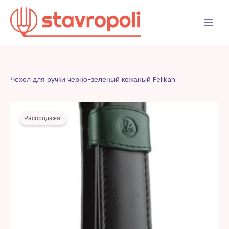
Перейти
к
содержимому
Чехол для ручки черно-зеленый кожаный Pelikan
Первоначальная
Текущая
цена
цена:
Распродажа!
составляла
293,00 MDL.
706,00 MDL.