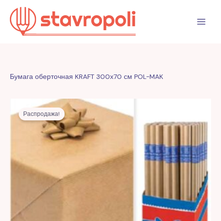
Перейти
к
содержимому
Бумага оберточная KRAFT 300х70 см POL-MAK
Первоначальная
Текущая
цена
цена:
Распродажа!
составляла
9,00 MDL.
26,00 MDL.