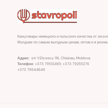
Канцтовары немецкого и польского качества от экскл
Молдове по самым выгодным ценам, оптом и в розниц
Адрес:
str V.Dicescu 116, Chisinau, Moldova.
Телефон:
+373 79512465; +373 79255276
+373 79944649