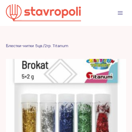
Перейти
к
содержимому
Блестки-нитки 5цв./2гр. Titanum