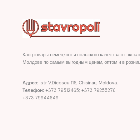
Канцтовары немецкого и польского качества от экскл
Молдове по самым выгодным ценам, оптом и в розниц
Адрес:
str V.Dicescu 116, Chisinau, Moldova.
Телефон:
+373 79512465; +373 79255276
+373 79944649