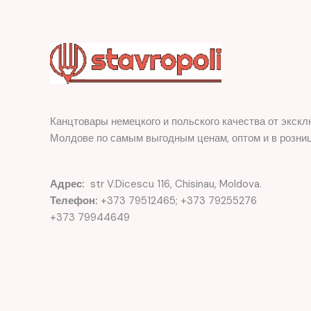
Канцтовары немецкого и польского качества от экскл
Молдове по самым выгодным ценам, оптом и в розниц
Адрес:
str V.Dicescu 116, Chisinau, Moldova.
Телефон:
+373 79512465; +373 79255276
+373 79944649