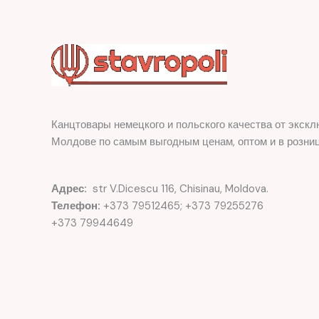
Канцтовары немецкого и польского качества от экскл
Молдове по самым выгодным ценам, оптом и в розниц
Адрес:
str V.Dicescu 116, Chisinau, Moldova.
Телефон:
+373 79512465; +373 79255276
+373 79944649