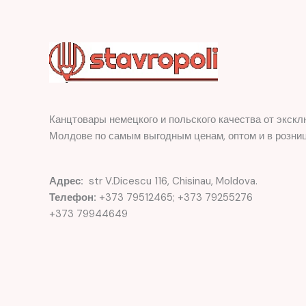
Канцтовары немецкого и польского качества от экскл
Молдове по самым выгодным ценам, оптом и в розниц
Адрес:
str V.Dicescu 116, Chisinau, Moldova.
Телефон:
+373 79512465; +373 79255276
+373 79944649