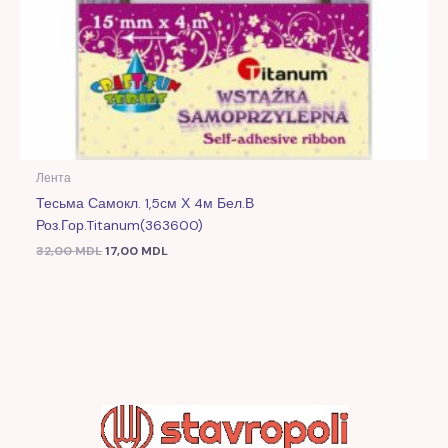
Лента
Тесьма Самокл. 1,5см Х 4м Бел.в
Роз.гор.Titanum(363600)
32,00
MDL
17,00
MDL