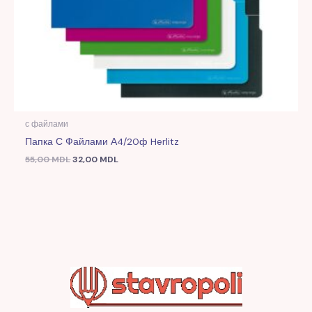
с файлами
Папка С Файлами А4/20ф Herlitz
55,00
MDL
32,00
MDL