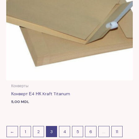
Конверты
Конверт Е4 НК Kraft Titanum
5,00
MDL
←
1
2
3
4
5
6
…
11