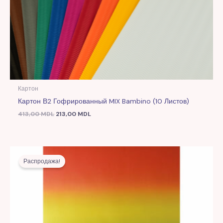
Картон
Картон В2 Гофрированный MIX Bambino (10 Листов)
413,00
MDL
213,00
MDL
Первоначальная
Текущая
цена
цена:
Распродажа!
составляла
179,00 MDL.
424,00 MDL.