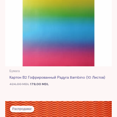
Бумага
Картон В2 Гофрированный Радуга Bambino (10 Листов)
424,00
MDL
179,00
MDL
Первоначальная
Текущая
цена
цена:
Распродажа!
составляла
39,00 MDL.
99,00 MDL.