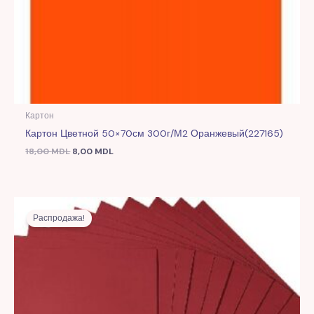
Картон
Картон Цветной 50×70см 300г/м2 Оранжевый(227165)
18,00
MDL
8,00
MDL
Первоначальная
Текущая
цена
цена:
Распродажа!
составляла
8,00 MDL.
17,00 MDL.