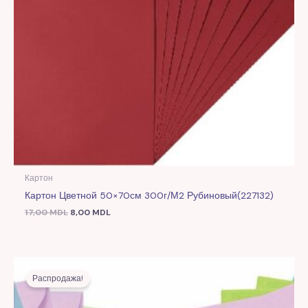
Картон
Картон Цветной 50×70см 300г/м2 Рубиновый(227132)
17,00
MDL
8,00
MDL
Первоначальная
Текущая
цена
цена:
Распродажа!
составляла
19,00 MDL.
46,00 MDL.