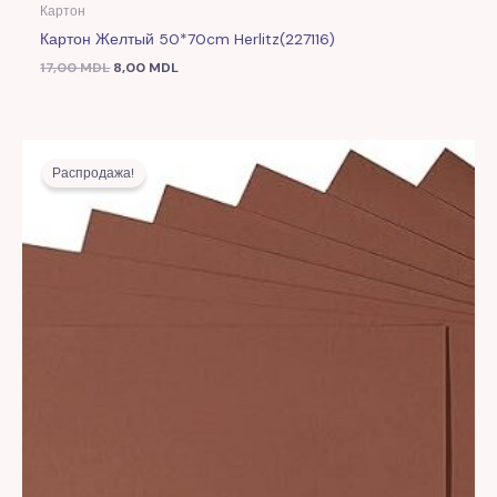
Картон
Картон Желтый 50*70cm Herlitz(227116)
17,00
MDL
8,00
MDL
Первоначальная
Текущая
цена
цена:
Распродажа!
составляла
8,00 MDL.
18,00 MDL.