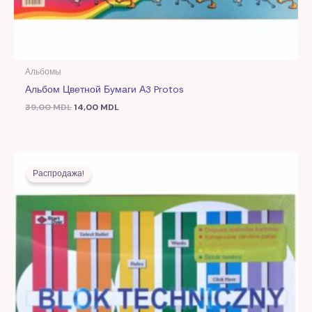
Альбомы
Альбом Цветной Бумаги А3 Protos
39,00
MDL
14,00
MDL
Первоначальная
Текущая
цена
цена:
Распродажа!
составляла
8,00 MDL.
20,00 MDL.