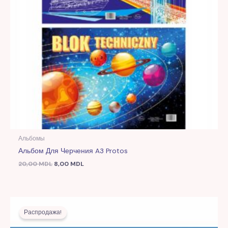
Альбомы
Альбом Для Черчения A3 Protos
20,00
MDL
8,00
MDL
Первоначальная
Текущая
цена
цена:
Распродажа!
составляла
8,00 MDL.
20,00 MDL.