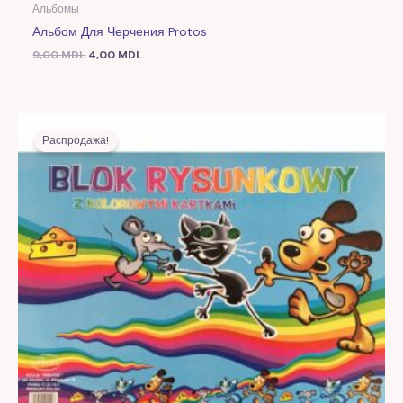
Альбомы
Альбом Для Черчения Protos
9,00
MDL
4,00
MDL
Первоначальная
Текущая
цена
цена:
Распродажа!
составляла
14,00 MDL.
39,00 MDL.