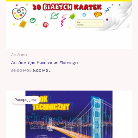
Альбомы
Альбом Для Рисования Flamingo
26,00
MDL
9,00
MDL
Первоначальная
Текущая
цена
цена:
Распродажа!
составляла
8,00 MDL.
20,00 MDL.