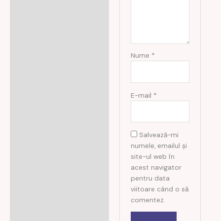
Nume
*
E-mail
*
Salvează-mi
numele, emailul și
site-ul web în
acest navigator
pentru data
viitoare când o să
comentez.