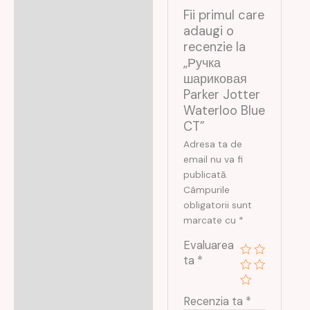
Fii primul care
adaugi o
recenzie la
„Ручка
шариковая
Parker Jotter
Waterloo Blue
CT”
Adresa ta de
email nu va fi
publicată.
Câmpurile
obligatorii sunt
marcate cu
*
Evaluarea
ta
*
Recenzia ta
*