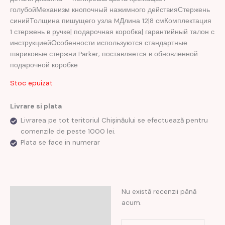
голубойМеханизм кнопочный нажимного действияСтержень
синийТолщина пишущего узла MДлина 12|8 смКомплектация
1 стержень в ручке| подарочная коробка| гарантийный талон с
инструкциейОсобенности используются стандартные
шариковые стержни Parker; поставляется в обновленной
подарочной коробке
Stoc epuizat
Livrare si plata
Livrarea pe tot teritoriul Chișinăului se efectuează pentru
comenzile de peste 1000 lei.
Plata se face in numerar
Nu există recenzii până
Recenzii (0)
acum.