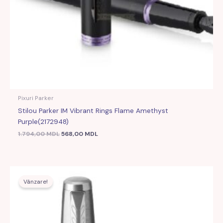
Pixuri Parker
Stilou Parker IM Vibrant Rings Flame Amethyst
Purple(2172948)
1.794,00
MDL
568,00
MDL
Prețul
Prețul
inițial
curent
Vânzare!
a
este:
fost:
651,00 MDL.
2.059,00 MDL.