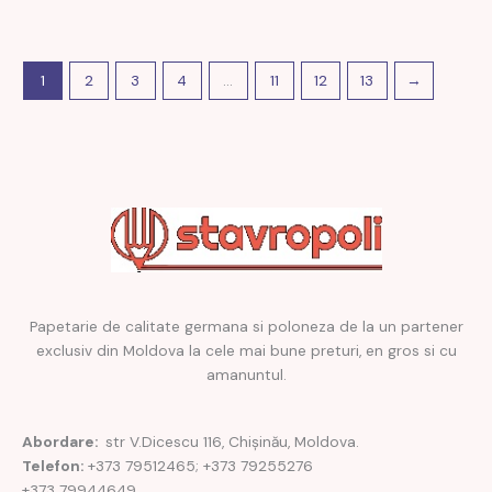
1
2
3
4
…
11
12
13
→
Papetarie de calitate germana si poloneza de la un partener
exclusiv din Moldova la cele mai bune preturi, en gros si cu
amanuntul.
Abordare:
str V.Dicescu 116, Chișinău, Moldova.
Telefon:
+373 79512465; +373 79255276
+373 79944649