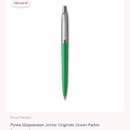
inițial
curent
Vânzare!
a
este:
fost:
106,00 MDL.
300,00 MDL.
Pixuri Parker
Ручка Шариковая Jotter Originals Green Parker