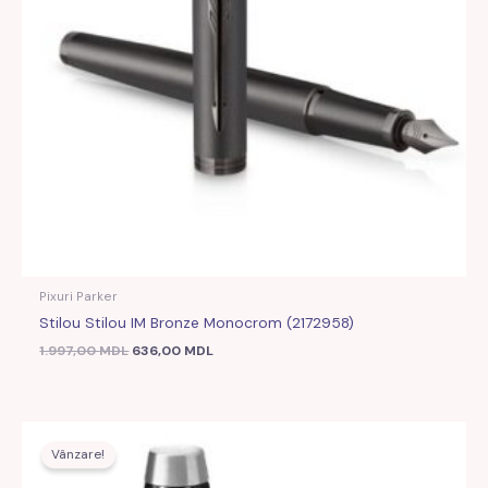
Pixuri Parker
Stilou Stilou IM Bronze Monocrom (2172958)
1.997,00
MDL
636,00
MDL
Prețul
Prețul
inițial
curent
Vânzare!
a
este:
fost:
499,00 MDL.