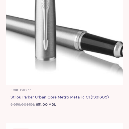
Pixuri Parker
Stilou Parker Urban Core Metro Metallic CT(1931605)
2.059,00
MDL
651,00
MDL
Prețul
Prețul