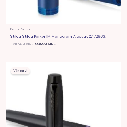
Pixuri Parker
Stilou Stilou Parker IM Monocrom Albastru(2172963)
1.997,00
MDL
636,00
MDL
Prețul
Prețul
inițial
curent
Vânzare!
a
este:
fost:
568,00 MDL.
1.794,00 MDL.