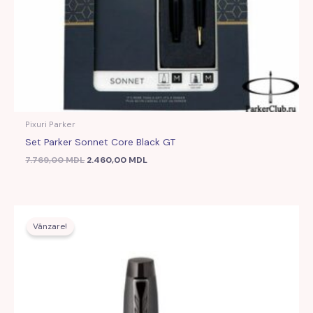
Pixuri Parker
Set Parker Sonnet Core Black GT
7.769,00
MDL
2.460,00
MDL
Prețul
Prețul
inițial
curent
Vânzare!
a
este:
fost:
636,00 MDL.
1.997,00 MDL.