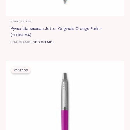
Pixuri Parker
Ручка Шариковая Jotter Originals Orange Parker
(2076054)
334,00
MDL
106,00
MDL
Prețul
Prețul
inițial
curent
Vânzare!
a
este:
fost:
106,00 MDL.
300,00 MDL.