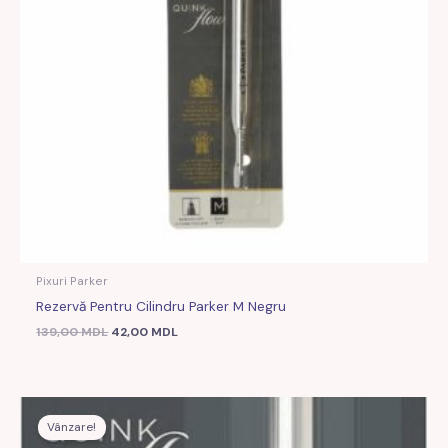
Pixuri Parker
Rezervă Pentru Cilindru Parker M Negru
139,00
MDL
42,00
MDL
Prețul
Prețul
inițial
curent
Vânzare!
a
este: