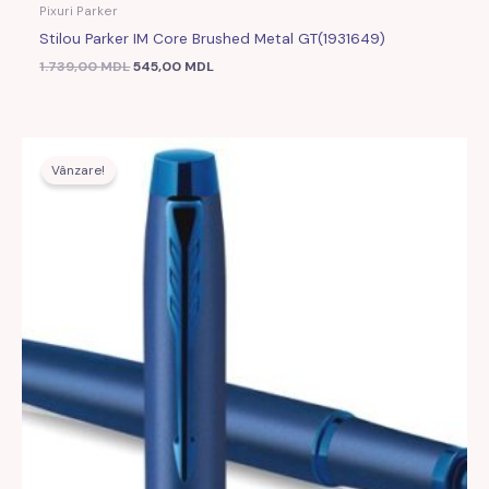
Pixuri Parker
Stilou Parker IM Core Brushed Metal GT(1931649)
1.739,00
MDL
545,00
MDL
Prețul
Prețul
inițial
curent
Vânzare!
a
este:
fost:
636,00 MDL.
1.997,00 MDL.