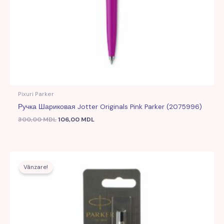
Pixuri Parker
Ручка Шариковая Jotter Originals Pink Parker (2075996)
300,00
MDL
106,00
MDL
Prețul
Prețul
inițial
curent
Vânzare!
a
este:
fost:
42,00 MDL.
139,00 MDL.