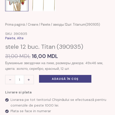
Prețul
Prețul
Cantitate
Prima pagină
/
Creare
/
Paiete
/ звезды 12шт. Titanum(390935)
inițial
curent
звезды
SKU: 390935
a
este:
12шт.
Paiete
,
Alte
fost:
16,00 MDL.
Titanum(390935)
stele 12 buc. Titan (390935)
31,00 MDL.
31,00
MDL
16,00
MDL
Бумажные звездочки на пике, размеры декора: 49х46 мм,
цвета: золото, серебро, красный, 12 шт.
-
+
ADAUGĂ ÎN COȘ
Livrare si plata
Livrarea pe tot teritoriul Chișinăului se efectuează pentru
comenzile de peste 1000 lei.
Plata se face in numerar