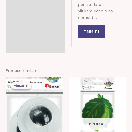
pentru data
viitoare când o să
comentez.
Produse similare
Prețul
Prețul
inițial
curent
Vânzare!
Vânzare!
a
este:
fost:
12,00 MDL.
29,00 MDL.
EPUIZAT