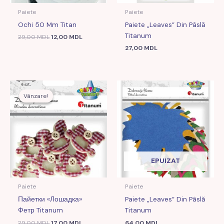
Paiete
Paiete
Ochi 50 Mm Titan
Paiete „Leaves” Din Pâslă
Titanum
29,00
MDL
12,00
MDL
27,00
MDL
Prețul
Prețul
inițial
curent
Vânzare!
Vânzare!
a
este:
fost:
17,00 MDL.
29,00 MDL.
EPUIZAT
Paiete
Paiete
Пайетки «Лошадка»
Paiete „Leaves” Din Pâslă
Фетр Titanum
Titanum
29,00
MDL
17,00
MDL
64,00
MDL