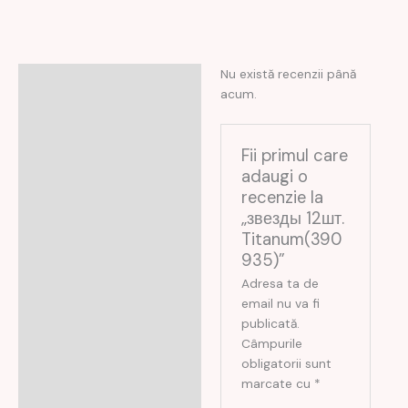
Nu există recenzii până
Recenzii (0)
acum.
Fii primul care
adaugi o
recenzie la
„звезды 12шт.
Titanum(390
935)”
Adresa ta de
email nu va fi
publicată.
Câmpurile
obligatorii sunt
marcate cu
*