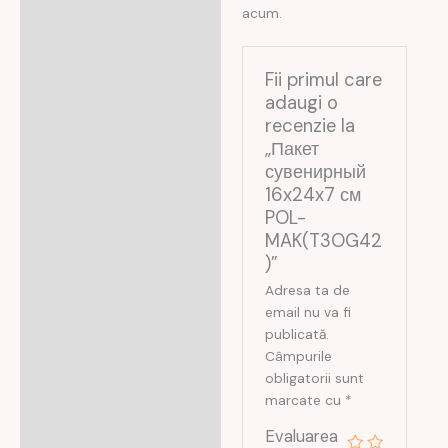
acum.
Fii primul care
adaugi o
recenzie la
„Пакет
сувенирный
16x24x7 см
POL-
MAK(T3OG42
)”
Adresa ta de
email nu va fi
publicată.
Câmpurile
obligatorii sunt
marcate cu
*
Evaluarea