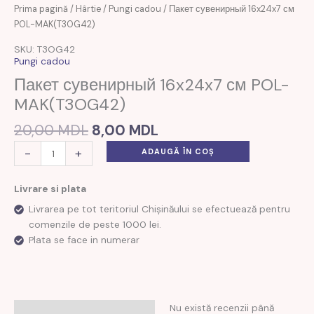
Prețul
Prețul
Cantitate
Prima pagină
/
Hârtie
/
Pungi cadou
/ Пакет сувенирный 16x24x7 см
inițial
curent
Пакет
POL-MAK(T3OG42)
a
este:
сувенирный
SKU: T3OG42
fost:
8,00 MDL.
16x24x7
Pungi cadou
20,00 MDL.
см
Пакет сувенирный 16x24x7 см POL-
POL-
MAK(T3OG42)
MAK(T3OG42)
20,00
MDL
8,00
MDL
-
+
ADAUGĂ ÎN COȘ
Livrare si plata
Livrarea pe tot teritoriul Chișinăului se efectuează pentru
comenzile de peste 1000 lei.
Plata se face in numerar
Nu există recenzii până
Recenzii (0)