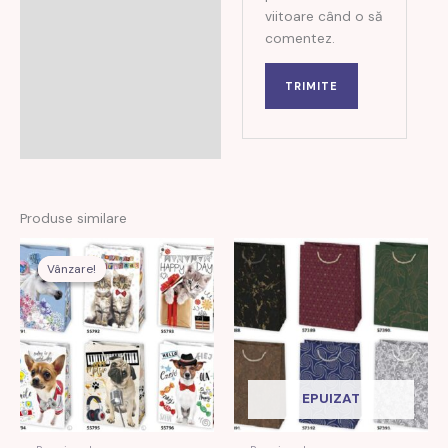
viitoare când o să
comentez.
Produse similare
Prețul
Prețul
inițial
curent
Vânzare!
Vânzare!
a
este:
fost:
11,00 MDL.
27,00 MDL.
EPUIZAT