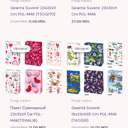
Pungi cadou
Pungi cadou
Geanta Suvenir 23x32x11
Geanta Suvenir 23x32x11
Cm POL-MAK (T5OG170)
Cm POL-MAK
27,00
MDL
11,00
MDL
27,00
MDL
Prețul
Prețul
Prețul
Prețul
inițial
curent
inițial
curent
Vânzare!
Vânzare!
Vânzare!
Vânzare!
a
este:
a
este:
fost:
11,00 MDL.
fost:
10,00 MDL
25,00 MDL.
25,00 MDL.
Pungi cadou
Pungi cadou
Пакет Сувенирный
Geantă Suvenir
23х32х11 См POL-
19x23x10|5 Cm POL-MAK
MAK(T5WAL16)
(T4OG91)
25,00
MDL
11,00
MDL
25,00
MDL
10,00
MDL