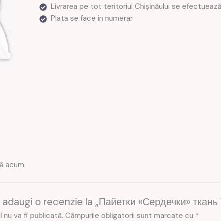
Livrarea pe tot teritoriul Chișinăului se efectuea
Plata se face in numerar
nă acum.
re adaugi o recenzie la „Пайетки «Сердечки» ткань
 nu va fi publicată.
Câmpurile obligatorii sunt marcate cu
*