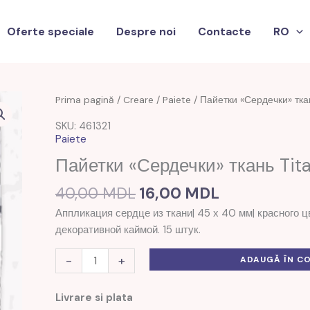
Oferte speciale
Despre noi
Contacte
RO
Prețul
Prețul
Cantitate
Prima pagină
/
Creare
/
Paiete
/ Пайетки «Сердечки» тка
inițial
curent
Пайетки
SKU: 461321
a
este:
"Сердечки"
Paiete
fost:
16,00 MDL.
ткань
Пайетки «Сердечки» ткань Ti
40,00 MDL.
Titanum
40,00
MDL
16,00
MDL
Аппликация сердце из ткани| 45 х 40 мм| красного 
декоративной каймой. 15 штук.
-
+
ADAUGĂ ÎN C
Livrare si plata