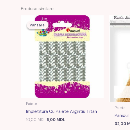
Produse similare
Prețul
Prețul
inițial
curent
Vânzare!
Vânzare!
a
este:
fost:
6,00 MDL.
10,00 MDL.
Paiete
Paiete
Impletitura Cu Paiete Argintiu Titan
Panicul
10,00
MDL
6,00
MDL
32,00
M