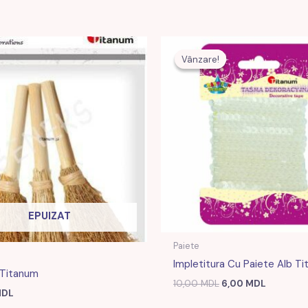
Prețul
Prețul
inițial
curent
Vânzare!
Vânzare!
a
este:
fost:
6,00 MDL
10,00 MDL.
EPUIZAT
Paiete
Impletitura Cu Paiete Alb T
 Titanum
10,00
MDL
6,00
MDL
DL