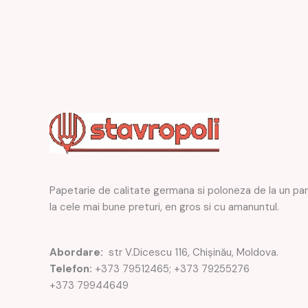
Papetarie de calitate germana si poloneza de la un pa
la cele mai bune preturi, en gros si cu amanuntul.
Abordare:
str V.Dicescu 116, Chișinău, Moldova.
Telefon:
+373 79512465; +373 79255276
+373 79944649